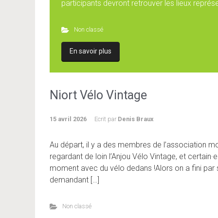
participants devront retrouver les lieux représe
Non classé
En savoir plus
Niort Vélo Vintage
15 avril 2026
Ecrit par
Denis Braux
Au départ, il y a des membres de l’association mo
regardant de loin l’Anjou Vélo Vintage, et certain·
moment avec du vélo dedans !Alors on a fini par s
demandant […]
Non classé