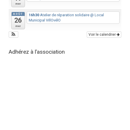
mer
AOÛT
16h30
Atelier de réparation solidaire
@ Local
26
Municipal VillOvélO
mer
Voir le calendrier
Adhérez à l’association