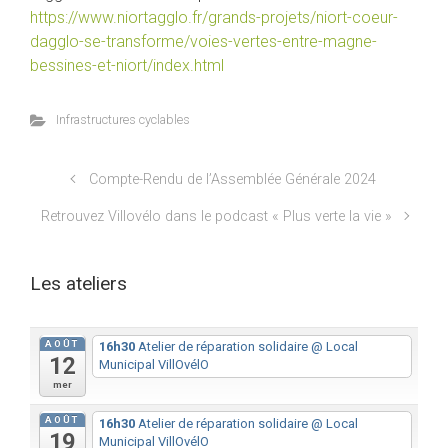
https://www.niortagglo.fr/grands-projets/niort-coeur-
dagglo-se-transforme/voies-vertes-entre-magne-
bessines-et-niort/index.html
Infrastructures cyclables
Compte-Rendu de l’Assemblée Générale 2024
Retrouvez Villovélo dans le podcast « Plus verte la vie »
Les ateliers
AOÛT
16h30
Atelier de réparation solidaire
@ Local
12
Municipal VillOvélO
mer
AOÛT
16h30
Atelier de réparation solidaire
@ Local
19
Municipal VillOvélO