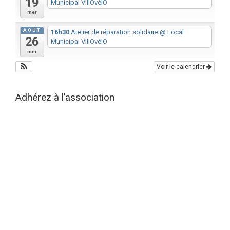
19
Municipal VillOvélO
mer
AOÛT
16h30
Atelier de réparation solidaire
@ Local
26
Municipal VillOvélO
mer
Voir le calendrier
Adhérez à l’association