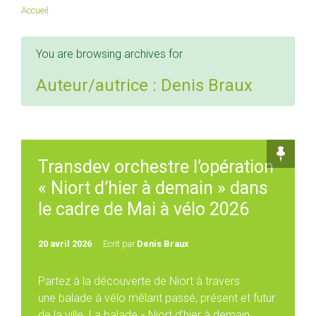
Accueil
You are browsing archives for
Auteur/autrice :
Denis Braux
Transdev orchestre l’opération
« Niort d’hier à demain » dans
le cadre de Mai à vélo 2026
20 avril 2026
Ecrit par
Denis Braux
Partez à la découverte de Niort à travers
une balade à vélo mêlant passé, présent et futur
de la ville. La balade « Niort d’hier à demain