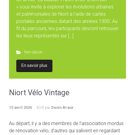
» vous invite à explorer les évolutions urbaines
et patrimoniales de Niort à l’aide de cartes
postales anciennes datant des années 1900. Au
fil du parcours, les participants devront retrouver
les lieux représentés sur […]
Non classé
En savoir plus
Niort Vélo Vintage
15 avril 2026
Ecrit par
Denis Braux
Au départ, il y a des membres de l’association mordus
de rénovation vélo, d’autres qui salivent en regardant